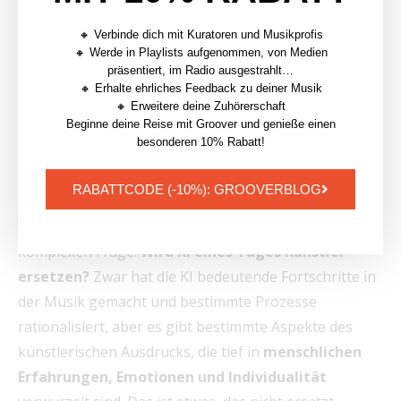
Werken besser zu werden. Vor allem müssen sie
weiterhin mit dem Herzen schaffen, mit ihrer eigenen
🔸 Verbinde dich mit Kuratoren und Musikprofis
🔸 Werde in Playlists aufgenommen, von Medien
Persönlichkeit und ihren eigenen Geschichten! Es gibt
präsentiert, im Radio ausgestrahlt…
nichts Wertvolleres und Einzigartigeres als gelebte
🔸 Erhalte ehrliches Feedback zu deiner Musik
🔸 Erweitere deine Zuhörerschaft
Erfahrung.
Beginne deine Reise mit Groover und genieße einen
besonderen 10% Rabatt!
B/ KI und Musik: Wird KI eines
Tages Künstler ersetzen?
RABATTCODE (-10%): GROOVERBLOG
All diese neuen Technologien führen letztlich zu der
komplexen Frage:
Wird KI eines Tages Künstler
ersetzen?
Zwar hat die KI bedeutende Fortschritte in
der Musik gemacht und bestimmte Prozesse
rationalisiert, aber es gibt bestimmte Aspekte des
künstlerischen Ausdrucks, die tief in
menschlichen
Erfahrungen, Emotionen und Individualität