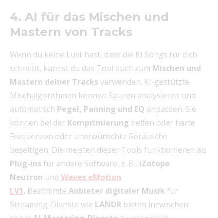
4. AI für das Mischen und
Mastern von Tracks
Wenn du keine Lust hast, dass die KI Songs für dich
schreibt, kannst du das Tool auch zum
Mischen und
Mastern deiner Tracks
verwenden. KI-gestützte
Mischalgorithmen können Spuren analysieren und
automatisch
Pegel, Panning und EQ
anpassen. Sie
können bei der
Komprimierung
helfen oder harte
Frequenzen oder unerwünschte Geräusche
beseitigen. Die meisten dieser Tools funktionieren als
Plug-ins
für andere Software, z. B.,
iZotope
Neutron
und
Waves eMotion
LV1
.
Bestimmte
Anbieter digitaler Musik
für
Streaming-Dienste wie
LANDR
bieten inzwischen
sogar
AI-Mastering-Dienste
zu wesentlich