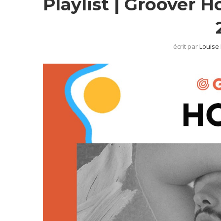
Playlist | Groover H
écrit par
Louise 