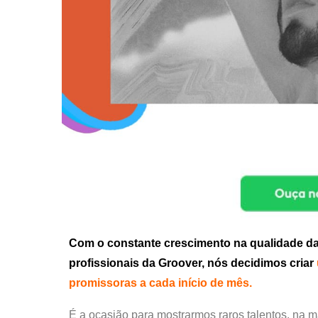
Com o constante crescimento na qualidade das 
profissionais da Groover, nós decidimos criar
promissoras a cada início de mês.
É a ocasião para mostrarmos raros talentos, na m