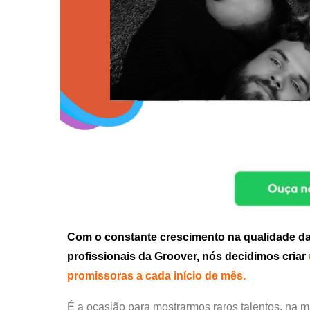
Com o constante crescimento na qualidade das 
profissionais da Groover, nós decidimos criar
promissoras a cada início de mês.
É a ocasião para mostrarmos raros talentos, na m