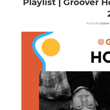
Playlist | Groover H
écrit par
Louise 