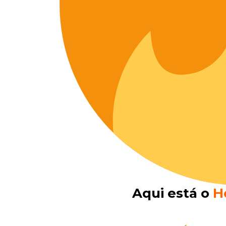
Aqui está o​
H