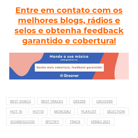
Entre em contato com os
melhores blogs, rádios e
selos e obtenha feedback
garantido e cobertura!
BEST SONGS
BEST TRACKS
DEEZER
GROOVER
HOT 10
HOT10
MORCEAU
PLAYLIST
SÉLECTION
SOUNDSGOOD
SPOTIFY
TRACK
VERÃO 2021