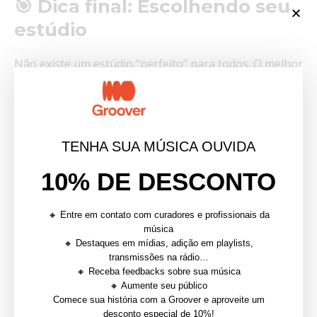
🎯 Dica final: Escolhendo seu
estúdio
Não existe um estúdio “perfeito” para todos. O melhor
é aquele que
combina com você
como artista
independente. Lembre-se de:
Ter clareza sobre o que deseja na sessão
TENHA SUA MÚSICA OUVIDA
Respeitar o seu orçamento
10% DE DESCONTO
Escolher um estúdio que desperte sua criatividade
Dar preferência para lugares que fortalecem sua
🔸 Entre em contato com curadores e profissionais da
comunidade musical
música
🔸 Destaques em mídias, adição em playlists,
Faça seu som evoluir de acordo com quem você é!
transmissões na rádio…
🔸 Receba feedbacks sobre sua música
🔸 Aumente seu público
Comece sua história com a Groover e aproveite um
desconto especial de 10%!