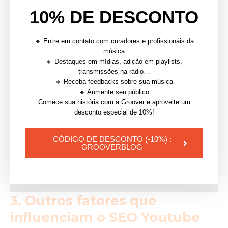
entre 200 e 300
10% DE DESCONTO
| Confira também:
Como funciona o algoritimo do
🔸 Entre em contato com curadores e profissionais da
Youtube?
música
🔸 Destaques em mídias, adição em playlists,
transmissões na rádio…
🔸 Receba feedbacks sobre sua música
🔸 Aumente seu público
Comece sua história com a Groover e aproveite um
desconto especial de 10%!
CÓDIGO DE DESCONTO (-10%) :
GROOVERBLOG
Tags ideias para otimizar o SEO Youtube
3. Outros fatores que
influenciam o SEO Youtube