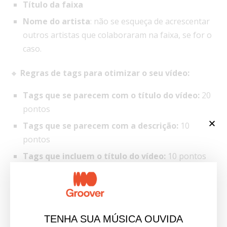
Título da faixa
Nome do artista
: não se esqueça de acrescentar
outros artistas que colaboraram na faixa, se for o
caso.
🔸
Regras de tags para otimizar o seu vídeo:
Tags que se parecem com o título do vídeo:
20
pontos
Tags que se parecem com a descrição:
10
pontos
Tags que incluem o título do vídeo:
10 pontos
Tags que incluem o conteúdo exato da
descrição do vídeo:
10 pontos
Número recomendado de tags:
entre 10 e 40
TENHA SUA MÚSICA OUVIDA
Número recomendado de caracteres para tags: