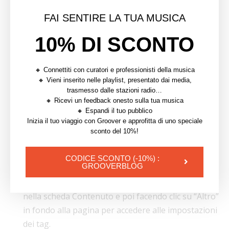
FAI SENTIRE LA TUA MUSICA
10% DI SCONTO
2.4 Tag
🔸
Tipi di tag da aggiungere
🔸 Connettiti con curatori e professionisti della musica
🔸 Vieni inserito nelle playlist, presentato dai media,
Stile musicale del video. Sentitevi liberi di
trasmesso dalle stazioni radio…
🔸 Ricevi un feedback onesto sulla tua musica
aggiungerne diversi e di puntare in alto.
🔸 Espandi il tuo pubblico
Nome del titolo del brano.
Inizia il tuo viaggio con Groover e approfitta di uno speciale
sconto del 10%!
Nome dell’artista. Non dimenticate di aggiungere
tutti gli artisti che hanno collaborato al brano nel
CODICE SCONTO (-10%) :
caso di un featuring.
GROOVERBLOG
È possibile aggiungere tag facendo clic su un video
nella scheda Contenuto e poi facendo clic su “Altro”
in fondo alla pagina per accedere alle impostazioni
dei tag.