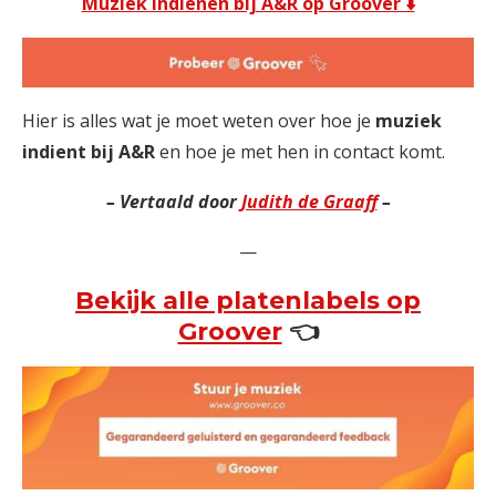
Muziek indienen bij A&R op Groover ⬇️
Hier is alles wat je moet weten over hoe je
muziek
indient bij A&R
en hoe je met hen in contact komt.
– Vert
aald door
Judith de Graaff
–
—
Bekijk alle platenlabels op
Groover
👈