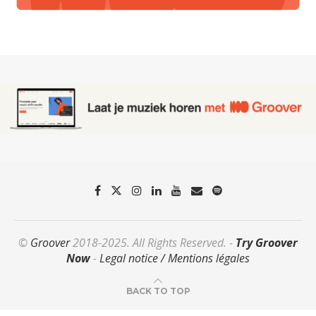
©
Groover
2018-2025. All Rights Reserved. -
Try Groover
Now
-
Legal notice / Mentions légales
BACK TO TOP