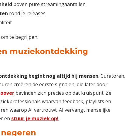
nheid
boven pure streamingaantallen
ten
rond je releases
liteit
n om te begrijpen.
len muziekontdekking
ntdekking begint nog altijd bij mensen
. Curatoren,
teuren creëren de eerste signalen, die later door
roover
bevinden zich precies op dat kruispunt. Ze
ziekprofessionals waarvan feedback, playlists en
ren waarop AI vertrouwt. AI vervangt menselijke
ger en
stuur je muziek op!
t negeren