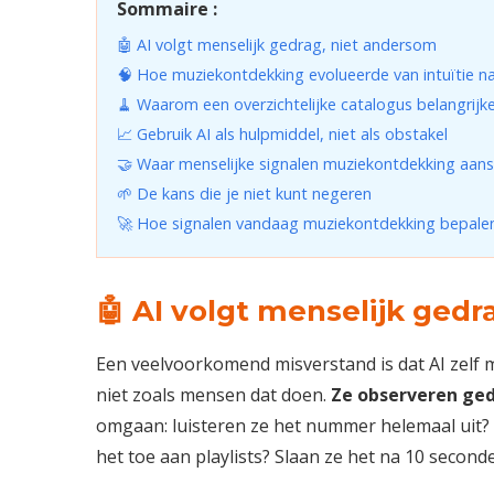
Sommaire :
🤖 AI volgt menselijk gedrag, niet andersom
🧠 Hoe muziekontdekking evolueerde van intuïtie n
🧹 Waarom een overzichtelijke catalogus belangrijke
📈 Gebruik AI als hulpmiddel, niet als obstakel
🤝 Waar menselijke signalen muziekontdekking aan
🌱 De kans die je niet kunt negeren
🚀 Hoe signalen vandaag muziekontdekking bepale
🤖 AI volgt menselijk ged
Een veelvoorkomend misverstand is dat AI zelf m
niet zoals mensen dat doen.
Ze observeren ged
omgaan: luisteren ze het nummer helemaal uit? 
het toe aan playlists? Slaan ze het na 10 second