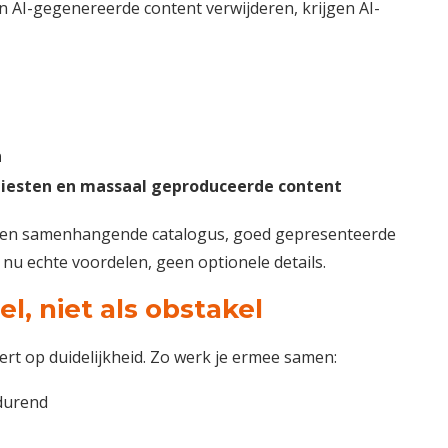
n AI-gegenereerde content verwijderen, krijgen AI-
n
tiesten en massaal geproduceerde content
r. Een samenhangende catalogus, goed gepresenteerde
jn nu echte voordelen, geen optionele details.
l, niet als obstakel
ert op duidelijkheid. Zo werk je ermee samen:
tdurend