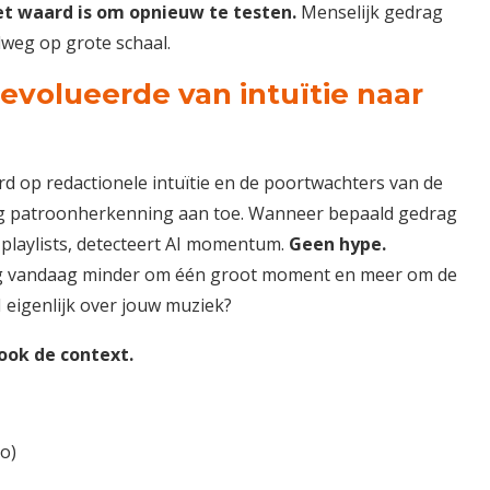
het waard is om opnieuw te testen.
Menselijk gedrag
elweg op grote schaal.
volueerde van intuïtie naar
 op redactionele intuïtie en de poortwachters van de
aag patroonherkenning aan toe. Wanneer bepaald gedrag
en playlists, detecteert AI momentum.
Geen hype.
g vandaag minder om één groot moment en meer om de
I eigenlijk over jouw muziek?
 ook de context.
o)