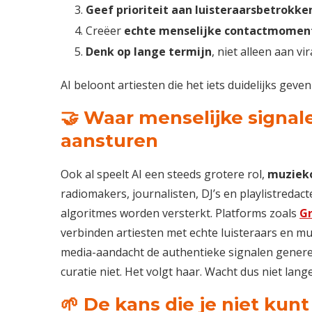
Geef prioriteit aan luisteraarsbetrokke
Creëer
echte menselijke contactmomen
Denk op lange termijn
, niet alleen aan vira
AI beloont artiesten die het iets duidelijks geve
🤝 Waar menselijke signa
aansturen
Ook al speelt AI een steeds grotere rol,
muzieko
radiomakers, journalisten, DJ’s en playlistredac
algoritmes worden versterkt. Platforms zoals
G
verbinden artiesten met echte luisteraars en mu
media-aandacht de authentieke signalen genere
curatie niet. Het volgt haar. Wacht dus niet lan
🌱 De kans die je niet kun