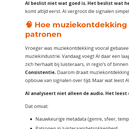
AI beslist niet wat goed is. Het beslist wat 
komt altijd eerst. AI vergroot die signalen simp
🧠 Hoe muziekontdekking e
patronen
Vroeger was muziekontdekking vooral gebaseerd
muziekindustrie. Vandaag voegt AI daar een l
zich herhaalt bij luisteraars, in regio’s of binn
Consistentie.
Daarom draait muziekontdekkin
opbouw van signalen over tijd. Maar wat leest A
AI analyseert niet alleen de audio. Het leest
Dat omvat:
Nauwkeurige metadata (genre, sfeer, temp
Patronen in luisteraarsbetrokkenheid