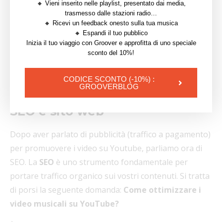
🔸 Vieni inserito nelle playlist, presentato dai media,
Reindirizzare sempre il pubblico con un link è molto
trasmesso dalle stazioni radio…
importante e genera un grande impatto.
🔸 Ricevi un feedback onesto sulla tua musica
🔸 Espandi il tuo pubblico
| Leggi anche:
Come far conoscere la tua musica
Inizia il tuo viaggio con Groover e approfitta di uno speciale
sconto del 10%!
su Youtube
2.3 Ottimizzazione organica per
CODICE SCONTO (-10%) :
GROOVERBLOG
i motori di ricerca su Google:
SEO e sito web
Dopo aver parlato di pubblicità (traffico a pagamento)
per promuovere i video su Youtube, parliamo ora di
SEO. La
SEO
è uno strumento fondamentale per
portare traffico organico sui vostri contenuti. Si tratta
di porsi la seguente domanda:
Come ottimizzare i
video musicali su YouTube?