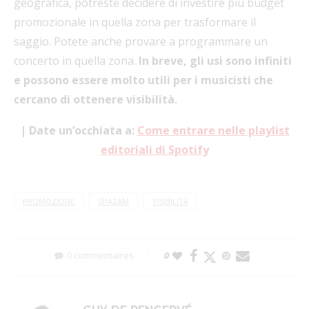
geografica, potreste decidere di investire più budget
promozionale in quella zona per trasformare il
saggio. Potete anche provare a programmare un
concerto in quella zona.
In breve, gli usi sono infiniti
e possono essere molto utili per i musicisti che
cercano di ottenere visibilità.
| Date un’occhiata a:
Come entrare nelle playlist
editoriali di Spotify
PROMOZIONE
SHAZAM
VISIBILITÀ
0 commentaires
0