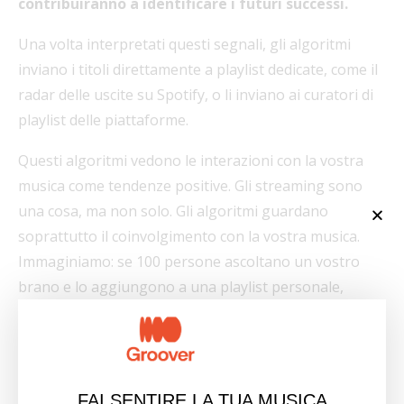
contribuiranno a identificare i futuri successi.
Una volta interpretati questi segnali, gli algoritmi
inviano i titoli direttamente a playlist dedicate, come il
radar delle uscite su Spotify, o li inviano ai curatori di
playlist delle piattaforme.
Questi algoritmi vedono le interazioni con la vostra
musica come tendenze positive. Gli streaming sono
una cosa, ma non solo. Gli algoritmi guardano
soprattutto il coinvolgimento con la vostra musica.
Immaginiamo: se 100 persone ascoltano un vostro
brano e lo aggiungono a una playlist personale,
l’algoritmo noterà la differenza con un brano che è
stato ascoltato 100 volte ma mai aggiunto a una
playlist. I titoli hanno lo stesso numero di stream, ma il
primo è più promettente, ha maggiori probabilità di
FAI SENTIRE LA TUA MUSICA