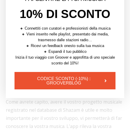
essere ascoltato di nuovo e di generare più stream.
10% DI SCONTO
Poiché l’app Shazam è molto spesso collegata alle app
di streaming, scannerizzare la vostra musica invierà
🔸 Connettiti con curatori e professionisti della musica
direttamente alla playlist Shazam della persona che
🔸 Vieni inserito nelle playlist, presentato dai media,
sta cercando di scoprire chi siete. Le piattaforme
trasmesso dalle stazioni radio…
🔸 Ricevi un feedback onesto sulla tua musica
streaming lo vedranno come un segnale di interesse,
🔸 Espandi il tuo pubblico
terranno conto dell’azione e favoriranno il brano
Inizia il tuo viaggio con Groover e approfitta di uno speciale
sconto del 10%!
rispetto a un altro.
Come avere la vostra musica
CODICE SCONTO (-10%) :
GROOVERBLOG
sul database?
Come avrete capito, avere il vostro progetto musicale
registrato nel database di Shazam è utile e molto
importante per il vostro sviluppo, vi permetterà di far
conoscere la vostra musica. L’app rileva la vostra