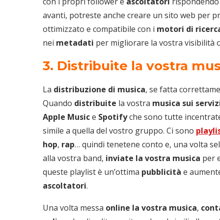
con i propri follower e
ascoltatori
rispondendo 
avanti, potreste anche creare un sito web per pr
ottimizzato e compatibile con i
motori di ricerc
nei
metadati
per migliorare la vostra visibilità
3. Distribuite la vostra m
La
distribuzione di musica
, se fatta corretta
Quando
distribuite
la vostra
musica sui serviz
Apple Music
e
Spotify
che sono tutte incentrat
simile a quella del vostro gruppo. Ci sono
playli
hop
,
rap
… quindi tenetene conto e, una volta se
alla vostra band,
inviate la vostra musica
per e
queste playlist è un’ottima
pubblicità
e aumenter
ascoltatori
.
Una volta messa
online la vostra musica
,
cont