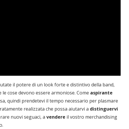
te il potere di un look forte e distintivo della band,
che le cose devono essere armoniose. Come
aspirante
sa, quindi prendetevi il tempo necessario per plasmare
uratamente realizzata che possa aiutarvi a
distinguervi
irare nuovi seguaci, a
vendere
il vostro merchandising
o.