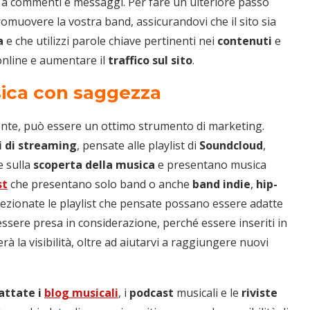
a commenti e messaggi. Per fare un ulteriore passo
omuovere la vostra band, assicurandovi che il sito sia
a
e che utilizzi parole chiave pertinenti nei
contenuti
e
 online e aumentare il
traffico sul sito
.
usica con saggezza
mente, può essere un ottimo strumento di marketing.
i di streaming
, pensate alle playlist di
Soundcloud
,
e sulla
scoperta della musica
e presentano musica
st
che presentano solo band o anche
band indie
,
hip-
lezionate le playlist che pensate possano essere adatte
ssere presa in considerazione, perché essere inseriti in
à la visibilità, oltre ad aiutarvi a raggiungere nuovi
attate i
blog musicali
, i
podcast
musicali e le
riviste