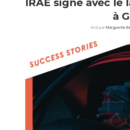
IRAE signe avec le 
à G
écrit par
Marguerite B