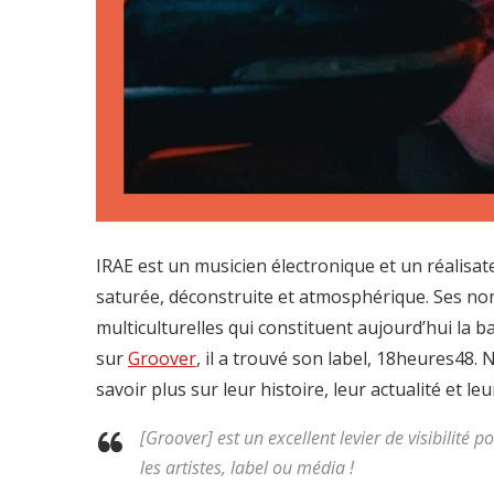
IRAE est un musicien électronique et un réalisate
saturée, déconstruite et atmosphérique. Ses no
multiculturelles qui constituent aujourd’hui la 
sur
Groover
, il a trouvé son label, 18heures48.
savoir plus sur leur histoire, leur actualité et leu
[Groover] est un excellent levier de visibilité 
les artistes, label ou média !