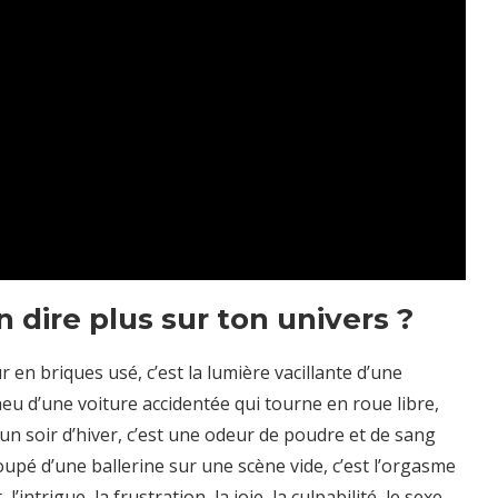
dire plus sur ton univers ?
 en briques usé, c’est la lumière vacillante d’une
eu d’une voiture accidentée qui tourne en roue libre,
’un soir d’hiver, c’est une odeur de poudre et de sang
coupé d’une ballerine sur une scène vide, c’est l’orgasme
ntrigue, la frustration, la joie, la culpabilité, le sexe,