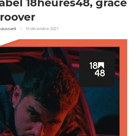
label 18heures48, grâce
roover
eaussant
10 décembre 2021