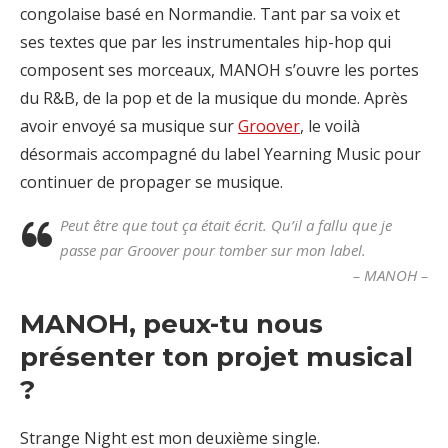
congolaise basé en Normandie. Tant par sa voix et
ses textes que par les instrumentales hip-hop qui
composent ses morceaux, MANOH s’ouvre les portes
du R&B, de la pop et de la musique du monde. Après
avoir envoyé sa musique sur
Groover
, le voilà
désormais accompagné du label Yearning Music pour
continuer de propager se musique.
Peut être que tout ça était écrit. Qu’il a fallu que je
passe par Groover pour tomber sur mon label.
– MANOH –
MANOH, peux-tu nous
présenter ton projet musical
?
Strange Night est mon deuxième single.