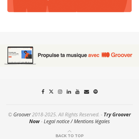
©
Groover
2018-2025. All Rights Reserved. -
Try Groover
Now
-
Legal notice / Mentions légales
BACK TO TOP