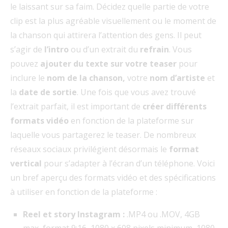
le laissant sur sa faim. Décidez quelle partie de votre
clip est la plus agréable visuellement ou le moment de
la chanson qui attirera l’attention des gens. Il peut
s’agir de
l’intro
ou d’un extrait du
refrain
. Vous
pouvez
ajouter du texte sur votre teaser
pour
inclure le
nom de la chanson,
votre
nom d’artiste
et
la
date de sortie
. Une fois que vous avez trouvé
l’extrait parfait, il est important de
créer différents
formats vidéo
en fonction de la plateforme sur
laquelle vous partagerez le teaser. De nombreux
réseaux sociaux privilégient désormais le
format
vertical
pour s’adapter à l’écran d’un téléphone. Voici
un bref aperçu des formats vidéo et des spécifications
à utiliser en fonction de la plateforme :
Reel et story Instagram :
.MP4 ou .MOV, 4GB
max, format 9:16, 1080 x 608 pixels minimum, 1080