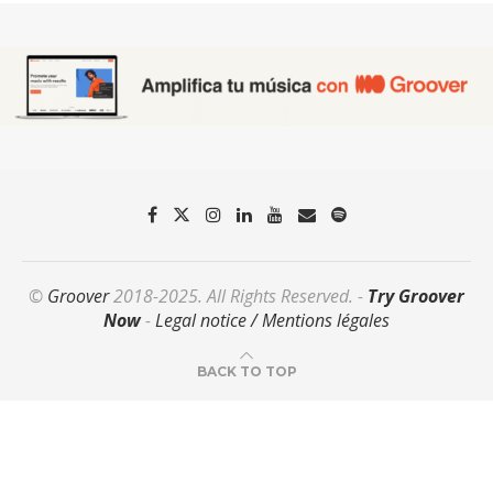
©
Groover
2018-2025. All Rights Reserved. -
Try Groover
Now
-
Legal notice / Mentions légales
BACK TO TOP