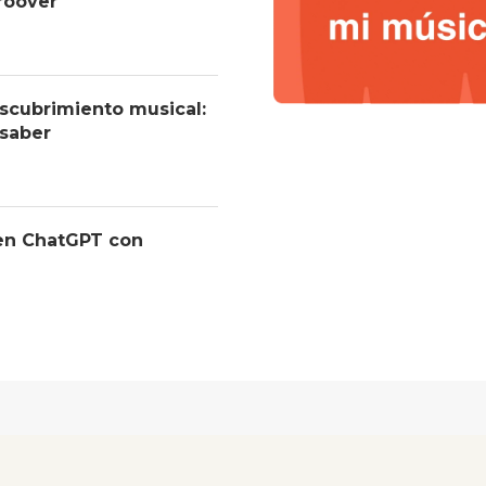
roover
descubrimiento musical:
 saber
 en ChatGPT con