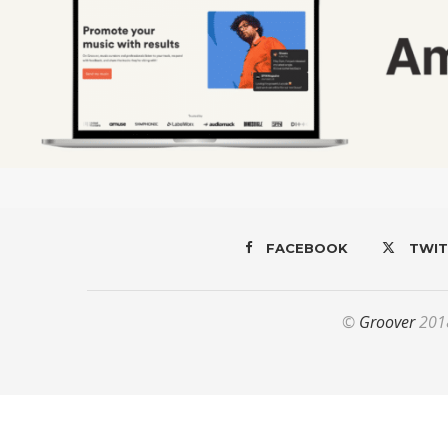
FACEBOOK
TWIT
©
Groover
2018