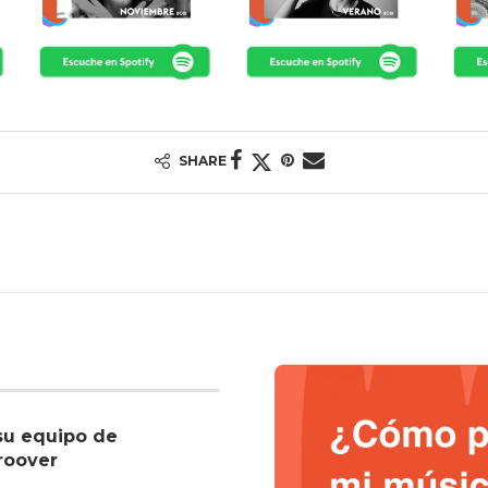
SHARE
su equipo de
roover