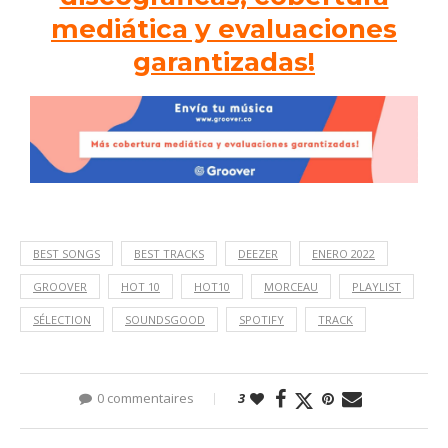
mediática y evaluaciones
garantizadas!
BEST SONGS
BEST TRACKS
DEEZER
ENERO 2022
GROOVER
HOT 10
HOT10
MORCEAU
PLAYLIST
SÉLECTION
SOUNDSGOOD
SPOTIFY
TRACK
0 commentaires
3