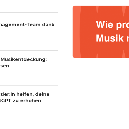
Management-Team dank
r Musikentdeckung:
ssen
tler:in helfen, deine
atGPT zu erhöhen