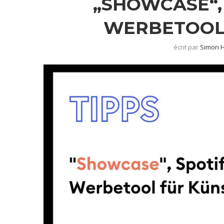
„SHOWCASE“,
WERBETOOL
écrit par
Simon 