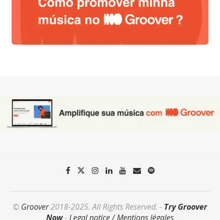
©
Groover
2018-2025. All Rights Reserved. -
Try Groover
Now
-
Legal notice / Mentions légales