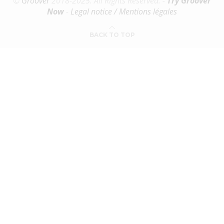
©
Groover
2018-2025. All Rights Reserved. -
Try Groover
Now
-
Legal notice / Mentions légales
BACK TO TOP