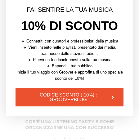
FAI SENTIRE LA TUA MUSICA
10% DI SCONTO
🔸 Connettiti con curatori e professionisti della musica
0 commentaires
0
🔸 Vieni inserito nelle playlist, presentato dai media,
trasmesso dalle stazioni radio…
🔸 Ricevi un feedback onesto sulla tua musica
🔸 Espandi il tuo pubblico
SOFIJA
Inizia il tuo viaggio con Groover e approfitta di uno speciale
sconto del 10%!
CODICE SCONTO (-10%) :
GROOVERBLOG
article précédent
COS’È UNA LISTENING PARTY E COME
ORGANIZZARNE UNA CON SUCCESSO
article suivant