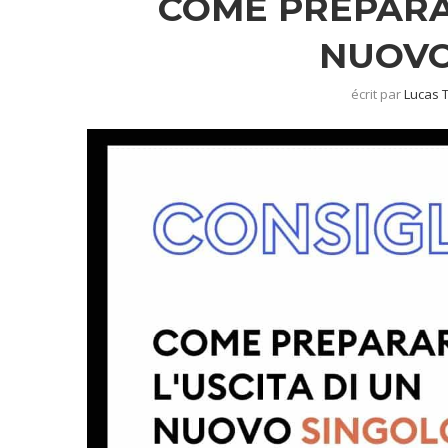
COME PREPARAR
NUOVO
écrit par
Lucas 