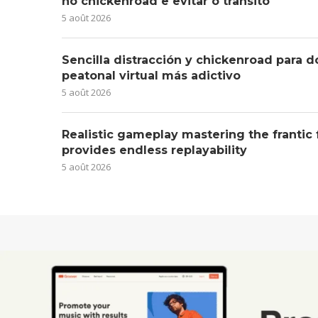
no chickenroad e evitar o trânsito
5 août 2026
Sencilla distracción y chickenroad para d
peatonal virtual más adictivo
5 août 2026
Realistic gameplay mastering the frantic
provides endless replayability
5 août 2026