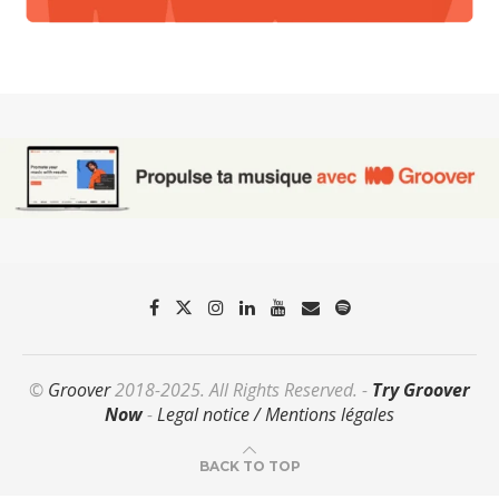
©
Groover
2018-2025. All Rights Reserved. -
Try Groover
Now
-
Legal notice / Mentions légales
BACK TO TOP