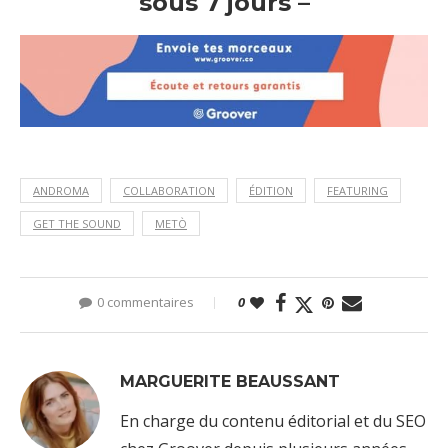
sous 7 jours –
ANDROMA
COLLABORATION
ÉDITION
FEATURING
GET THE SOUND
METÒ
0 commentaires
0
MARGUERITE BEAUSSANT
En charge du contenu éditorial et du SEO