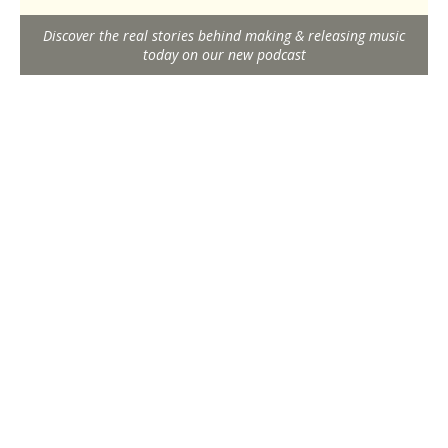
Discover the real stories behind making & releasing music
today on our new podcast