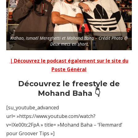
Kidhao, Ismaël Mereghetti et Mohand Baha – Crédit Photo @
Deux mecs en short
| Découvrez le podcast également sur le site du
Poste Général
Découvrez le freestyle de
Mohand Baha 👇
[su_youtube_advanced
url= »https://www.youtube.com/watch?
v=IXe00tc2FpA » title= »Mohand Baha – ‘Flemmard’
pour Groover Tips »]