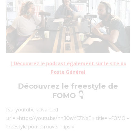
| Découvrez le podcast également sur le site du
Poste Général
Découvrez le freestyle de
FOMO 👇
[su_youtube_advanced
url= »https://youtu.be/hn3OwYEZNsE » title= »FOMO –
Freestyle pour Groover Tips »]