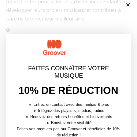
opportunités pour aider les artistes indépendants à
développer leurs projets musicaux et contribuer à
faire de Groover leur meilleur allié.
article précédent
COMMENT ENTRER EN LABEL QUAND ON EST
FAITES CONNAÎTRE VOTRE
ARTISTE INDÉPENDANT ?
MUSIQUE
article suivant
FORTUNES : LA PLATEFORME D’ANALYSE DE
10% DE RÉDUCTION
DONNÉES DE VOTRE MUSIQUE
🔸 Entrez en contact avec des médias & pros
🔸 Intégrez des playlists, médias, radios
YOU MAY ALSO LIKE
🔸 Recevez des retours honnêtes et bienveillants
🔸 Boostez votre visibilité
Faites vos premiers pas sur Groover et bénéficiez de 10%
de réduction !