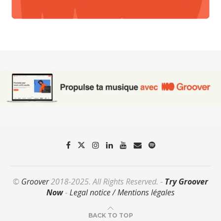
©
Groover
2018-2025. All Rights Reserved. -
Try Groover
Now
-
Legal notice / Mentions légales
BACK TO TOP