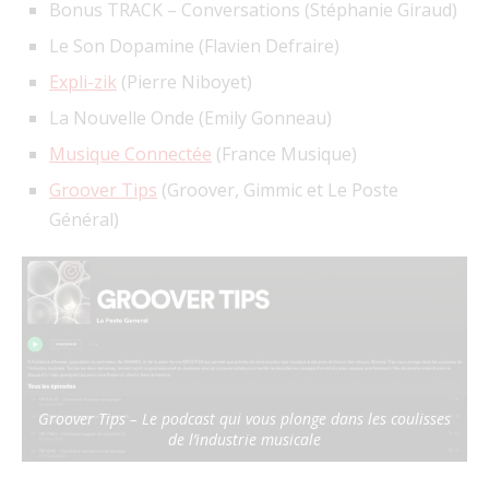
Bonus TRACK – Conversations (Stéphanie Giraud)
Le Son Dopamine (Flavien Defraire)
Expli-zik
(Pierre Niboyet)
La Nouvelle Onde (Emily Gonneau)
Musique Connectée
(France Musique)
Groover Tips
(Groover, Gimmic et Le Poste
Général)
Groover Tips – Le podcast qui vous plonge dans les coulisses
de l’industrie musicale