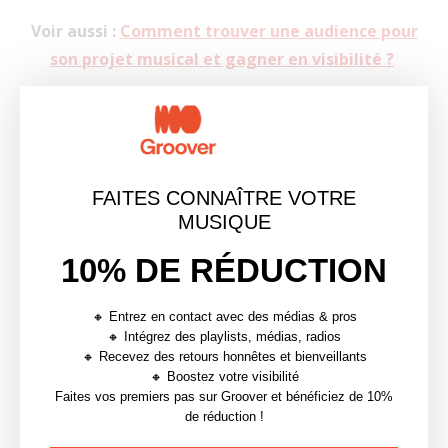
Voir aussi :
Comment trouver une audience pour
son projet musical et gagner en visibilité ?
Pour gagner en visibilité,
Groover peut t’aider
✨
FAITES CONNAÎTRE VOTRE
MUSIQUE
10% DE RÉDUCTION
🔸 Entrez en contact avec des médias & pros
MUSIQUE
PODCAST
PROMOTION
🔸 Intégrez des playlists, médias, radios
🔸 Recevez des retours honnêtes et bienveillants
PROMOTION MUSICALE
PROMOTION MUSIQUE
🔸 Boostez votre visibilité
Faites vos premiers pas sur Groover et bénéficiez de 10%
de réduction !
0 commentaires
0