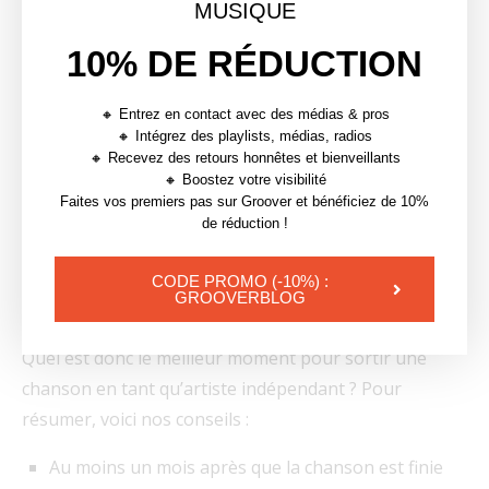
MUSIQUE
chanson sort à minuit
En publiant sur les réseaux sociaux le vendredi à
10% DE RÉDUCTION
10h pour annoncer que la chanson est disponible
sur toutes les plateformes de streaming
🔸 Entrez en contact avec des médias & pros
🔸 Intégrez des playlists, médias, radios
5. Conclusion : quels sont les
🔸 Recevez des retours honnêtes et bienveillants
🔸 Boostez votre visibilité
meilleurs moments de
Faites vos premiers pas sur Groover et bénéficiez de 10%
de réduction !
l’année pour sortir un single
en tant qu’artiste
CODE PROMO (-10%) :
GROOVERBLOG
indépendant ?
Quel est donc le meilleur moment pour sortir une
chanson en tant qu’artiste indépendant ? Pour
résumer, voici nos conseils :
Au moins un mois après que la chanson est finie