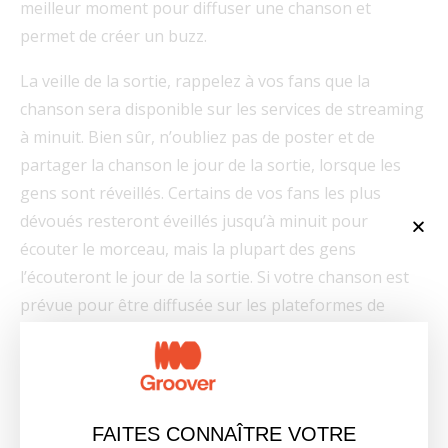
meilleur moment pour diffuser une chanson et
permet de créer un buzz.
La veille de la sortie, rappelez à vos fans que la
chanson sera disponible sur les services de streaming
à minuit. Bien sûr, n’oubliez pas de poster et de
partager la chanson le jour de la sortie, lorsque les
gens sont réveillés. Certains de vos fans les plus
dévoués resteront éveillés jusqu’à minuit pour
écouter le morceau, mais la plupart des gens
l’écouteront le jour de la sortie. Si votre chanson est
prévue pour être diffusée sur les plateformes de
streaming à minuit le vendredi, par exemple, nous
vous recommandons d’engager votre communauté :
En publiant sur les réseaux sociaux le jeudi après-
midi vers 15h pour rappeler à vos fans que la
FAITES CONNAÎTRE VOTRE