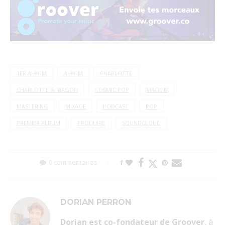
1ER ALBUM
ALBUM
CHARLOTTE
CHARLOTTE & MAGON
COSMIC POP
MAGON
MASTERING
MIXAGE
PODCAST
POP
PREMIER ALBUM
PRODUIRE
SOUNDCLOUD
0 commentaires
1
DORIAN PERRON
Dorian est co-fondateur de Groover
, à