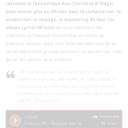
retrouve le fantastique duo Charlotte & Magic
pour entrer plus en détails dans la composition, la
production, le mixage, le mastering de leur 1er
album
Lyrical Miracle
.
Ils nous racontent les
subtilités techniques rencontrées et livrent de
précieux conseils pour tout musicien désireux de se
lancer dans cette grande aventure. Ce qui est sûr, c’est
qu’un 1er album, ça se prépare.
« On voulait avancer, on a mis la barre haute, on
voulait un super son, des vinyles, de belles photos, et
tout ça coûte des sous. Mais on n’est pas du genre à
attendre 4 ans qu’une major nous fasse signe alors on
s’est dit : on va le faire «