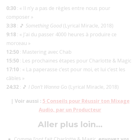
0:30
: « Il n’y a pas de règles entre nous pour
composer »
3:38
: 🎵
Something Good
(Lyrical Miracle, 2018)
9:18
: « J’ai du passer 4000 heures à produire ce
morceau »
12:50
: Mastering avec Chab
15:50
: Les prochaines étapes pour Charlotte & Magic
17:10
: « La paperasse c’est pour moi, et lui c’est les
câbles »
24:32
: 🎵
I Don’t Wanna G
o (Lyrical Miracle, 2018)
| Voir aussi :
5 Conseils pour Réussir ton Mixage
Audio, par un Producteur
Aller plus loin…
Comme l’ont fait Charlotte & Magic,
envoyez vos