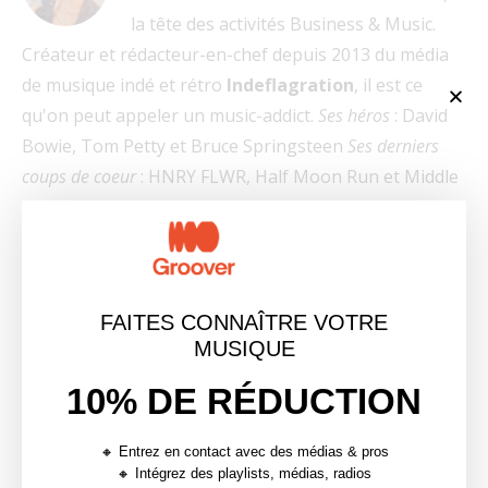
la tête des activités Business & Music.
Créateur et rédacteur-en-chef depuis 2013 du média
de musique indé et rétro
Indeflagration
, il est ce
qu'on peut appeler un music-addict.
Ses héros
: David
Bowie, Tom Petty et Bruce Springsteen
Ses derniers
coups de coeur
: HNRY FLWR, Half Moon Run et Middle
Kids
FAITES CONNAÎTRE VOTRE
article précédent
MUSIQUE
NOUVEAUTÉ SPOTIFY – UPLOADEZ BIENTÔT VOS
TITRES SANS DISTRIBUTEUR
10% DE RÉDUCTION
article suivant
GROOVER PARTENAIRE DE BPM CONTEST, TREMPLIN
🔸 Entrez en contact avec des médias & pros
DÉDIÉ AUX PRODUCTEURS DE MUSIQUES
🔸 Intégrez des playlists, médias, radios