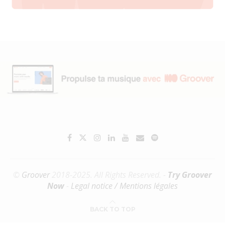
©
Groover
2018-2025. All Rights Reserved. -
Try Groover
Now
-
Legal notice / Mentions légales
BACK TO TOP