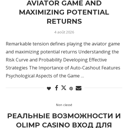
AVIATOR GAME AND
MAXIMIZING POTENTIAL
RETURNS
4 août 2026
Remarkable tension defines playing the aviator game
and maximizing potential returns Understanding the
Risk Curve and Probability Developing Effective
Strategies The Importance of Auto-Cashout Features
Psychological Aspects of the Game …
Non classé
РЕАЛЬНЫЕ ВОЗМОЖНОСТИ И
OLIMP CASINO ВХОД ДЛЯ