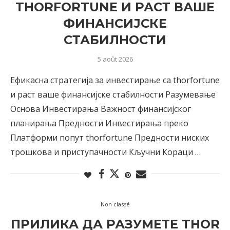
THORFORTUNE И РАСТ ВАШЕ
ФИНАНСИЈСКЕ
СТАБИЛНОСТИ
5 août 2026
Ефикасна стратегија за инвестирање са thorfortune
и раст ваше финансијске стабилности Разумевање
Основа Инвестирања Важност финансијског
планирања Предности Инвестирања преко
Платформи попут thorfortune Предности ниских
трошкова и приступачности Кључни Кораци …
Non classé
ПРИЛИКА ДА РАЗУМЕТЕ THOR