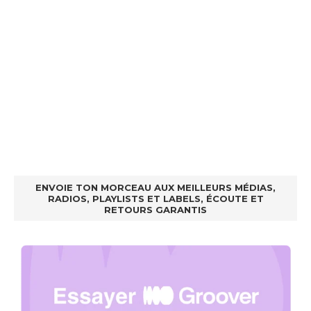
ENVOIE TON MORCEAU AUX MEILLEURS MÉDIAS,
RADIOS, PLAYLISTS ET LABELS, ÉCOUTE ET
RETOURS GARANTIS