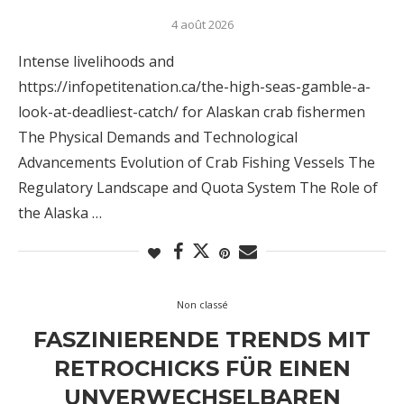
4 août 2026
Intense livelihoods and
https://infopetitenation.ca/the-high-seas-gamble-a-
look-at-deadliest-catch/ for Alaskan crab fishermen
The Physical Demands and Technological
Advancements Evolution of Crab Fishing Vessels The
Regulatory Landscape and Quota System The Role of
the Alaska …
Non classé
FASZINIERENDE TRENDS MIT
RETROCHICKS FÜR EINEN
UNVERWECHSELBAREN