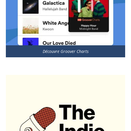
Découvre Groover Charts