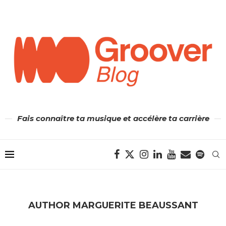
Fais connaître ta musique et accélère ta carrière
AUTHOR
MARGUERITE BEAUSSANT