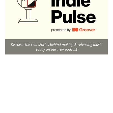
Discover the real stories behind making & releasing music
today on our new podcast