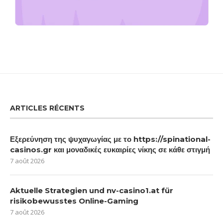
ARTICLES RÉCENTS
Εξερεύνηση της ψυχαγωγίας με το https://spinational-
casinos.gr και μοναδικές ευκαιρίες νίκης σε κάθε στιγμή
7 août 2026
Aktuelle Strategien und nv-casino1.at für
risikobewusstes Online-Gaming
7 août 2026