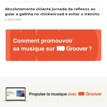
Absolutamente viciante jornada de reflexos ao
guiar a galinha no chickenroad e evitar o trânsito
5 août 2026