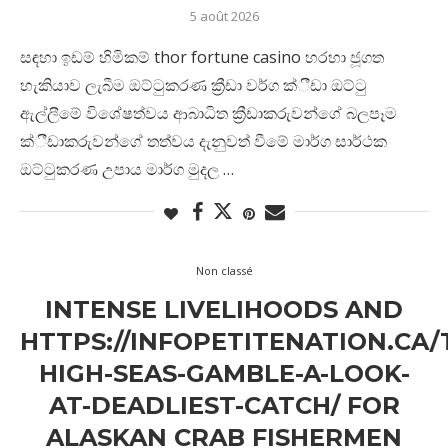
5 août 2026
සඳහා ඉඩම් හිමිකම් thor fortune casino හරහා ජූගත
හැකියාව ලැබීම ඔට්ටුකරණ ක්‍රීඩා වර්ග ක්‍ීඩා ඔට්ටු
ඇල්ලීමේ විශේෂත්වය ආබාධිත ක්‍රීඩාකරුවන්ගේ බලපෑම
ක්‍ීඩාකරුවන්ගේ තත්වය දැනුවත් වීමේ මාර්ග සාර්ථක
ඔට්ටුකරණ උපාය මාර්ග මුදල …
Non classé
INTENSE LIVELIHOODS AND
HTTPS://INFOPETITENATION.CA/
HIGH-SEAS-GAMBLE-A-LOOK-
AT-DEADLIEST-CATCH/ FOR
ALASKAN CRAB FISHERMEN