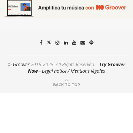
©
Groover
2018-2025. All Rights Reserved. -
Try Groover
Now
-
Legal notice / Mentions légales
BACK TO TOP