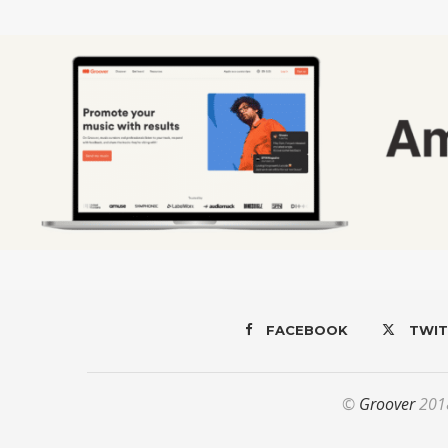
FACEBOOK
TWIT
©
Groover
2018