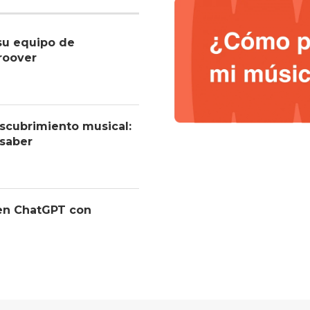
su equipo de
roover
descubrimiento musical:
 saber
 en ChatGPT con