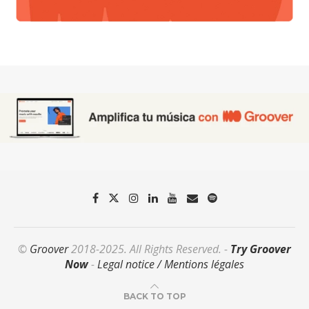
©
Groover
2018-2025. All Rights Reserved. -
Try Groover
Now
-
Legal notice / Mentions légales
BACK TO TOP