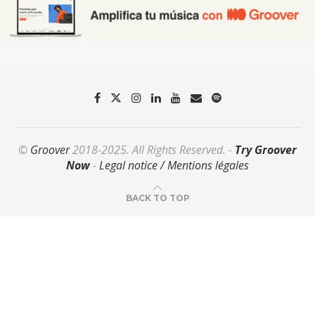
©
Groover
2018-2025. All Rights Reserved. -
Try Groover
Now
-
Legal notice / Mentions légales
BACK TO TOP