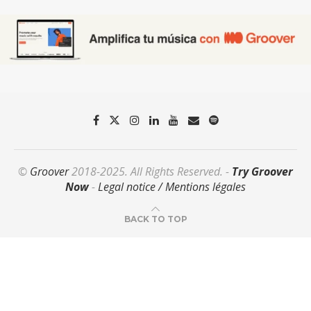
©
Groover
2018-2025. All Rights Reserved. -
Try Groover
Now
-
Legal notice / Mentions légales
BACK TO TOP