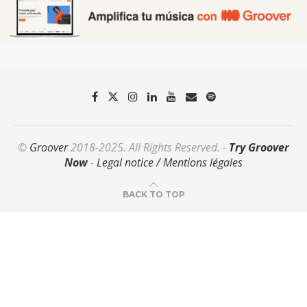
©
Groover
2018-2025. All Rights Reserved. -
Try Groover
Now
-
Legal notice / Mentions légales
BACK TO TOP