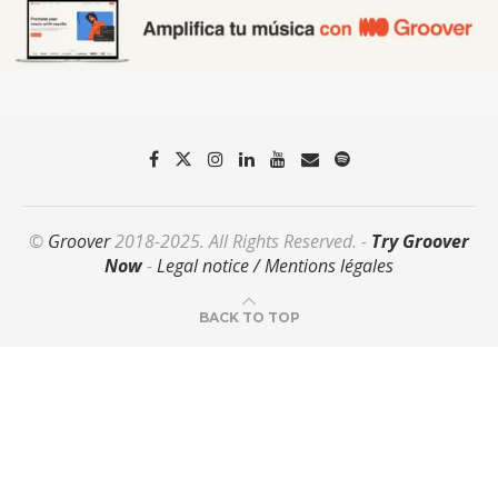
©
Groover
2018-2025. All Rights Reserved. -
Try Groover
Now
-
Legal notice / Mentions légales
BACK TO TOP