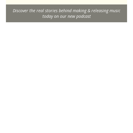
Discover the real stories behind making & releasing music
today on our new podcast