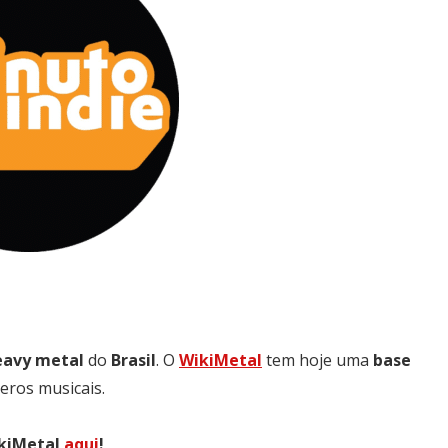
eavy
metal
do
Brasil
. O
WikiMetal
tem hoje uma
base
eros musicais.
ikiMetal
aqui
!