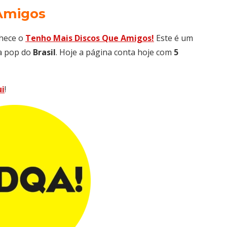
 Amigos
hece o
Tenho Mais Discos Que Amigos!
Este é um
ra pop do
Brasil
. Hoje a página conta hoje com
5
ui
!