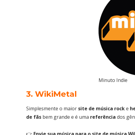
Minuto Indie
3. WikiMetal
Simplesmente o maior
site de música
rock
e
h
de
fãs
bem grande e é uma
referência
dos gên
👉
Envie sua música para o site de música W