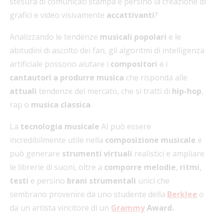
stesura di comunicati stampa e persino la creazione di
grafici e video visivamente
accattivanti
?
Analizzando le tendenze
musicali popolari
e le
abitudini di ascolto dei fan, gli algoritmi di intelligenza
artificiale possono aiutare i
compositori
e i
cantautori a produrre musica
che risponda alle
attuali
tendenze del mercato, che si tratti di
hip-hop
,
rap o
musica classica
.
La
tecnologia musicale
AI può essere
incredibilmente utile nella
composizione musicale
e
può generare
strumenti virtuali
realistici e ampliare
le librerie di suoni, oltre a
comporre
melodie
,
ritmi
,
testi
e persino
brani strumentali
unici che
sembrano provenire da uno studente della
Berklee
o
da un artista vincitore di un
Grammy
Award.