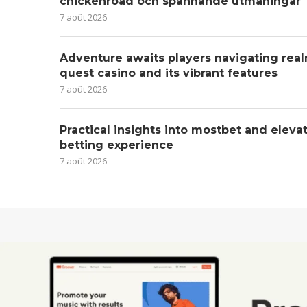
chickenroad och spännande utmaningar
7 août 2026
Adventure awaits players navigating real
quest casino and its vibrant features
7 août 2026
Practical insights into mostbet and eleva
betting experience
7 août 2026