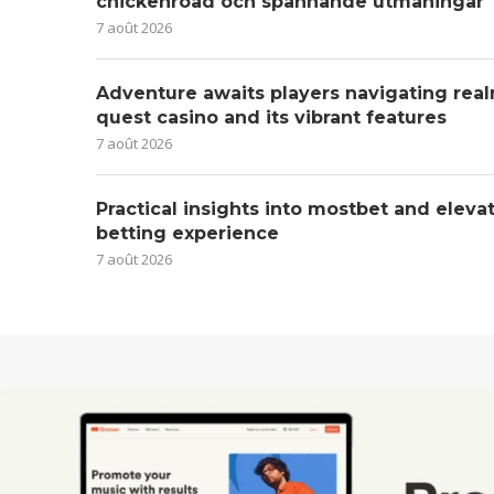
chickenroad och spännande utmaningar
7 août 2026
Adventure awaits players navigating real
quest casino and its vibrant features
7 août 2026
Practical insights into mostbet and eleva
betting experience
7 août 2026