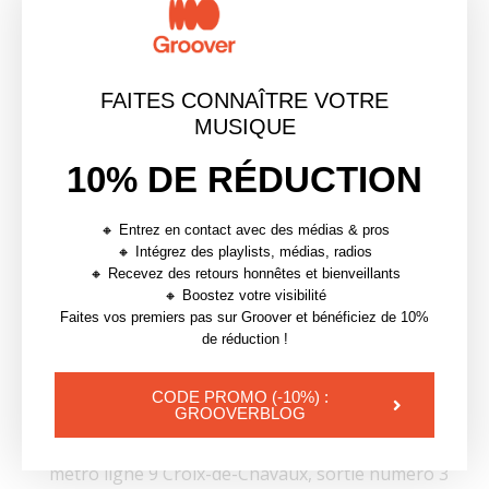
votre. Encore un avantage de notre solution !
En conclusion, 2 solutions
pour revendre simplement
FAITES CONNAÎTRE VOTRE
votre instrument de musique
MUSIQUE
:
10% DE RÉDUCTION
Déposez votre annonce de vente d’instruments de
🔸 Entrez en contact avec des médias & pros
musique d’occasion
ici
🔸 Intégrez des playlists, médias, radios
🔸 Recevez des retours honnêtes et bienveillants
Venez avec votre instrument de musique en l’état
🔸 Boostez votre visibilité
Faites vos premiers pas sur Groover et bénéficiez de 10%
pour un dépôt-vente
achat
-cash au magasin de
de réduction !
musique de l’Est Parisien Zicplace. L’adresse : 2
Boulevard de Chanzy, 93100 Montreuil. Parking
CODE PROMO (-10%) :
gratuit pour le dépôt, nous contacter au
GROOVERBLOG
01.48.30.65.16 du lundi au samedi de 10h à 20h.
métro ligne 9 Croix-de-Chavaux, sortie numéro 3