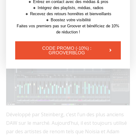
🔸 Entrez en contact avec des médias & pros
4. Cubase
🔸 Intégrez des playlists, médias, radios
🔸 Recevez des retours honnêtes et bienveillants
Bien que moins populaire que les « Big 3 », Cubase
🔸 Boostez votre visibilité
Faites vos premiers pas sur Groover et bénéficiez de 10%
reste un DAW très puissant.
de réduction !
CODE PROMO (-10%) :
GROOVERBLOG
Développé par Steinberg, c’est l’un des plus anciens
DAW sur le marché. Aujourd’hui, il est toujours utilisé
par des artistes de renom tels que Noisia et Adam